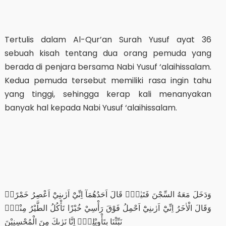
Tertulis dalam Al-Qur’an Surah Yusuf ayat 36
sebuah kisah tentang dua orang pemuda yang
berada di penjara bersama Nabi Yusuf ‘alaihissalam.
Kedua pemuda tersebut memiliki rasa ingin tahu
yang tinggi, sehingga kerap kali menanyakan
banyak hal kepada Nabi Yusuf ‘alaihissalam.
وَدَخَلَ مَعَهُ السِّجْنَ فَتَيٰنِۗ قَالَ اَحَدُهُمَآ اِنِّيْٓ اَرٰىنِيْٓ اَعْصِرُ خَمْرًاۚ
وَقَالَ الْاٰخَرُ اِنِّيْٓ اَرٰىنِيْٓ اَحْمِلُ فَوْقَ رَأْسِيْ خُبْزًا تَأْكُلُ الطَّيْرُ مِنْهُۗ
نَبِّئْنَا بِتَأْوِيْلِهٖۚ اِنَّا نَرٰىكَ مِنَ الْمُحْسِنِيْنَ