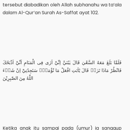
tersebut diabadikan oleh Allah subhanahu wa ta’ala
dalam Al-Qur’an Surah As-Saffat ayat 102.
فَلَمَّا بَلَغَ مَعَهُ السَّعْيَ قَالَ يٰبُنَيَّ اِنِّيْٓ اَرٰى فِى الْمَنَامِ اَنِّيْٓ اَذْبَحُكَ
فَانْظُرْ مَاذَا تَرٰىۗ قَالَ يٰٓاَبَتِ افْعَلْ مَا تُؤْمَرُۖ سَتَجِدُنِيْٓ اِنْ شَاۤءَ
اللّٰهُ مِنَ الصّٰبِرِيْنَ
Ketika anak itu sampai pada (umur) ia sanggup