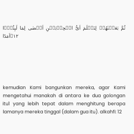
ثُمَّ بَعَثۡنٰهُمۡ لِنَعۡلَمَ اَىُّ الۡحِزۡبَيۡنِ اَحۡصٰى لِمَا لَبِثُوۡۤا
اَمَدًا‏ ١٢
kemudian Kami bangunkan mereka, agar Kami
mengetahui manakah di antara ke dua golongan
itu1 yang lebih tepat dalam menghitung berapa
lamanya mereka tinggal (dalam gua itu). alkahfi: 12