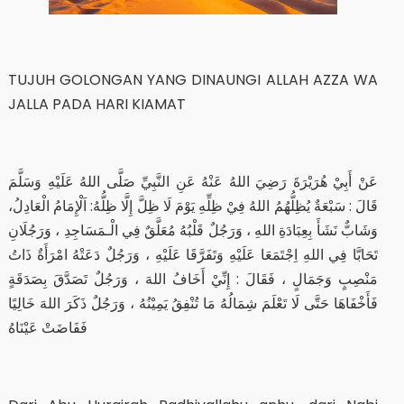
TUJUH GOLONGAN YANG DINAUNGI ALLAH AZZA WA
JALLA PADA HARI KIAMAT
عَنْ أَبِيْ هُرَيْرَةَ رَضِيَ اللهُ عَنْهُ عَنِ النَّبِيِّ صَلَّى اللهُ عَلَيْهِ وَسَلَّمَ
قَالَ : سَبْعَةٌ يُظِلُّهُمُ اللهُ فِيْ ظِلِّهِ يَوْمَ لَا ظِلَّ إِلَّا ظِلُّهُ: اَلْإِمَامُ الْعَادِلُ،
وَشَابٌّ نَشَأَ بِعِبَادَةِ اللهِ ، وَرَجُلٌ قَلْبُهُ مُعَلَّقٌ فِي الْـمَسَاجِدِ ، وَرَجُلَانِ
تَحَابَّا فِي اللهِ اِجْتَمَعَا عَلَيْهِ وَتَفَرَّقَا عَلَيْهِ ، وَرَجُلٌ دَعَتْهُ امْرَأَةٌ ذَاتُ
مَنْصِبٍ وَجَمَالٍ ، فَقَالَ : إِنِّيْ أَخَافُ اللهَ ، وَرَجُلٌ تَصَدَّقَ بِصَدَقَةٍ
فَأَخْفَاهَا حَتَّى لَا تَعْلَمَ شِمَالُهُ مَا تُنْفِقُ يَمِيْنُهُ ، وَرَجُلٌ ذَكَرَ اللهَ خَالِيًا
فَفَاضَتْ عَيْنَاهُ