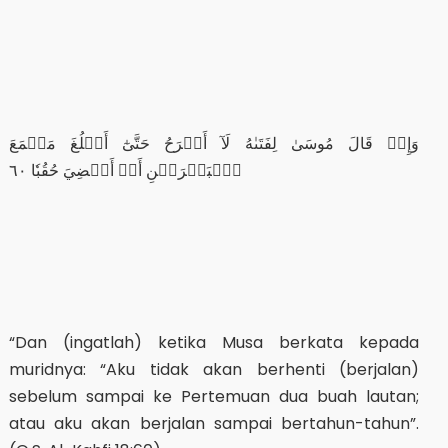
وَإِذۡ قَالَ مُوسَىٰ لِفَتَىٰهُ لَآ أَبۡرَحُ حَتَّىٰٓ أَبۡلُغَ مَجۡمَعَ
ٱلۡبَحۡرَيۡنِ أَوۡ أَمۡضِيَ حُقُبٗا ٦٠
“Dan (ingatlah) ketika Musa berkata kepada
muridnya: “Aku tidak akan berhenti (berjalan)
sebelum sampai ke Pertemuan dua buah lautan;
atau aku akan berjalan sampai bertahun-tahun”.