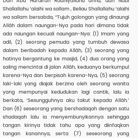
Dari Abu Hurairah Radhiyallahu anhu, dari Nabi
Shallallahu ‘alaihi wa sallam , Beliau Shallallahu ‘alaihi
wa sallam bersabda, “Tujuh golongan yang dinaungi
Allâh dalam naungan-Nya pada hari dimana tidak
ada naungan kecuali naungan-Nya: (1) Imam yang
adil, (2) seorang pemuda yang tumbuh dewasa
dalam beribadah kepada Allâh, (3) seorang yang
hatinya bergantung ke masjid, (4) dua orang yang
saling mencintai di jalan Allâh, keduanya berkumpul
karena-Nya dan berpisah karena-Nya, (5) seorang
laki-laki yang diajak berzina oleh seorang wanita
yang mempunyai kedudukan lagi cantik, lalu ia
berkata, ‘Sesungguhnya aku takut kepada Allâh.’
Dan (6) seseorang yang bershadaqah dengan satu
shadaqah lalu ia menyembunyikannya sehingga
tangan kirinya tidak tahu apa yang diinfaqkan
tangan kanannya, serta (7) seseorang yang