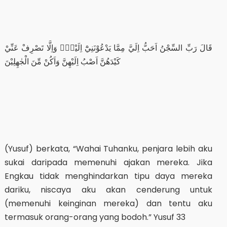
قَالَ رَبِّ السِّجْنُ اَحَبُّ اِلَيَّ مِمَّا يَدْعُوْنَنِيْٓ اِلَيْهِۚ وَاِلَّا تَصْرِفْ عَنِّيْ
كَيْدَهُنَّ اَصْبُ اِلَيْهِنَّ وَاَكُنْ مِّنَ الْجٰهِلِيْنَ
(Yusuf) berkata, “Wahai Tuhanku, penjara lebih aku
sukai daripada memenuhi ajakan mereka. Jika
Engkau tidak menghindarkan tipu daya mereka
dariku, niscaya aku akan cenderung untuk
(memenuhi keinginan mereka) dan tentu aku
termasuk orang-orang yang bodoh.” Yusuf 33